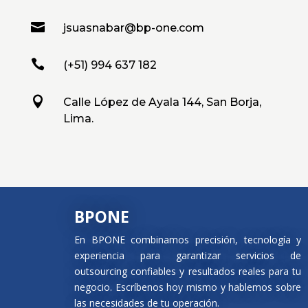

jsuasnabar@bp-one.com

(+51) 994 637 182

Calle López de Ayala 144, San Borja,
Lima.
BPONE
En BPONE combinamos precisión, tecnología y
experiencia para garantizar servicios de
outsourcing confiables y resultados reales para tu
negocio. Escríbenos hoy mismo y hablemos sobre
las necesidades de tu operación.