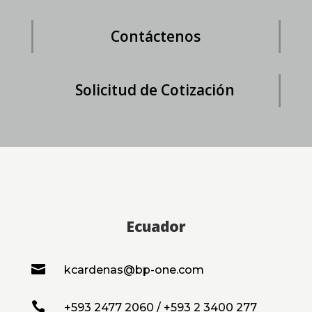
Contáctenos
Solicitud de Cotización
Ecuador

kcardenas@bp-one.com

+593 2477 2060 / +593 2 3400 277