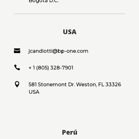
Bogotá D.C.
USA

jcandiotti@bp-one.com

+ 1 (805) 328-7901

581 Stonemont Dr. Weston, FL 33326
USA
Perú