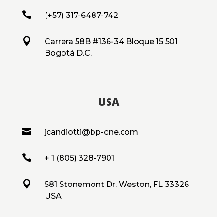

(+57) 317-6487-742

Carrera 58B #136-34 Bloque 15 501
Bogotá D.C.
USA

jcandiotti@bp-one.com

+ 1 (805) 328-7901

581 Stonemont Dr. Weston, FL 33326
USA