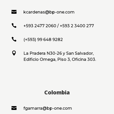

kcardenas@bp-one.com

+593 2477 2060 / +593 2 3400 277

(+593) 99 648 9282

La Pradera N30-26 y San Salvador,
Edificio Omega, Piso 3, Oficina 303.
Colombia

fgamarra@bp-one.com