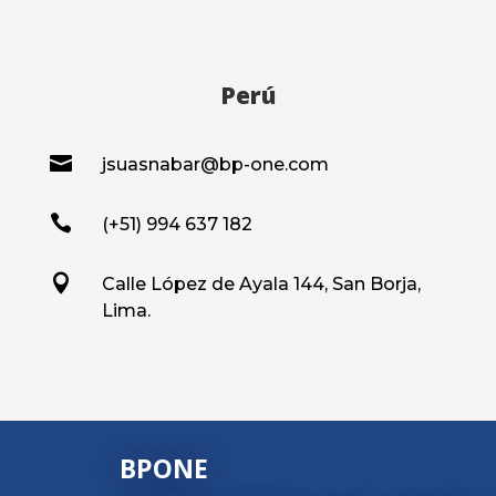
Perú

jsuasnabar@bp-one.com

(+51) 994 637 182

Calle López de Ayala 144, San Borja,
Lima.
BPONE