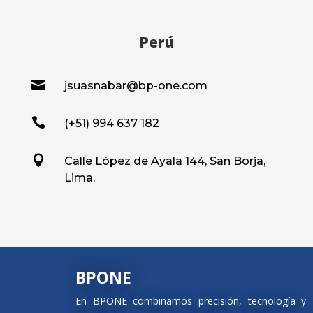
Perú

jsuasnabar@bp-one.com

(+51) 994 637 182

Calle López de Ayala 144, San Borja,
Lima.
BPONE
En BPONE combinamos precisión, tecnología y