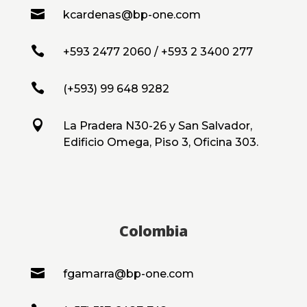

kcardenas@bp-one.com

+593 2477 2060 / +593 2 3400 277

(+593) 99 648 9282

La Pradera N30-26 y San Salvador,
Edificio Omega, Piso 3, Oficina 303.
Colombia

fgamarra@bp-one.com