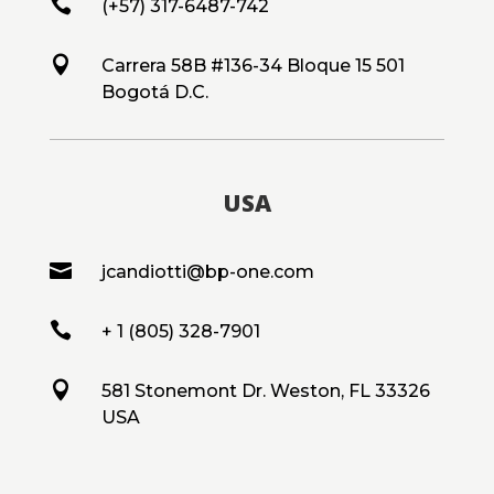

(+57) 317-6487-742

Carrera 58B #136-34 Bloque 15 501
Bogotá D.C.
USA

jcandiotti@bp-one.com

+ 1 (805) 328-7901

581 Stonemont Dr. Weston, FL 33326
USA