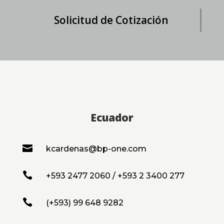
Solicitud de Cotización
Ecuador

kcardenas@bp-one.com

+593 2477 2060 / +593 2 3400 277

(+593) 99 648 9282