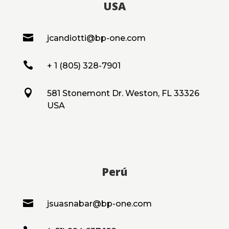
USA

jcandiotti@bp-one.com

+ 1 (805) 328-7901

581 Stonemont Dr. Weston, FL 33326
USA
Perú

jsuasnabar@bp-one.com