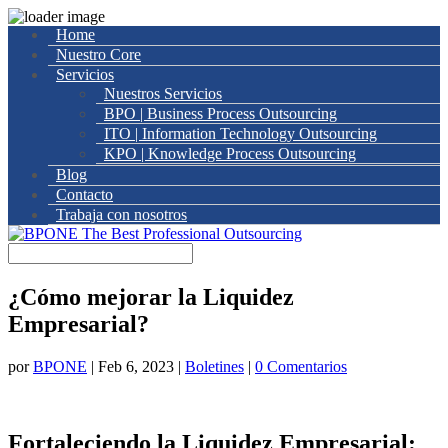
Home
Nuestro Core
Servicios
Nuestros Servicios
BPO | Business Process Outsourcing
ITO | Information Technology Outsourcing
KPO | Knowledge Process Outsourcing
Blog
Contacto
Trabaja con nosotros
¿Cómo mejorar la Liquidez
Empresarial?
por
BPONE
|
Feb 6, 2023
|
Boletines
|
0 Comentarios
Fortaleciendo la Liquidez Empresarial: