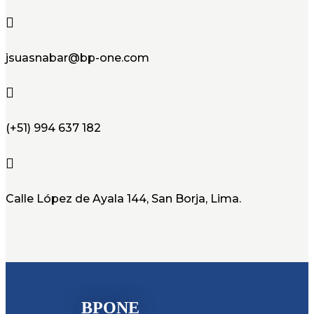

jsuasnabar@bp-one.com

(+51) 994 637 182

Calle López de Ayala 144, San Borja, Lima.
BPONE