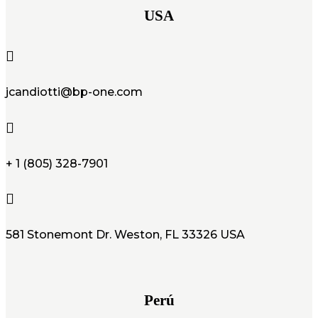
USA

jcandiotti@bp-one.com

+ 1 (805) 328-7901

581 Stonemont Dr. Weston, FL 33326 USA
Perú