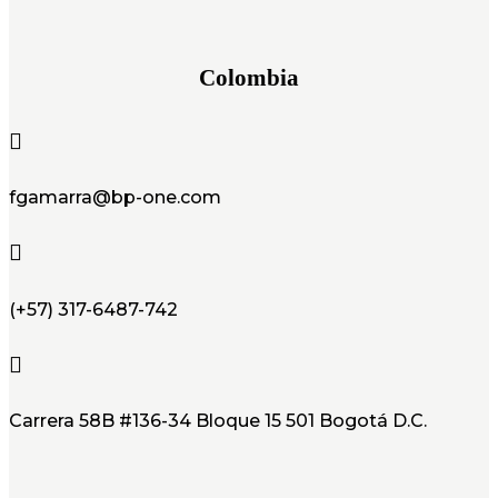
Colombia

fgamarra@bp-one.com

(+57) 317-6487-742

Carrera 58B #136-34 Bloque 15 501 Bogotá D.C.