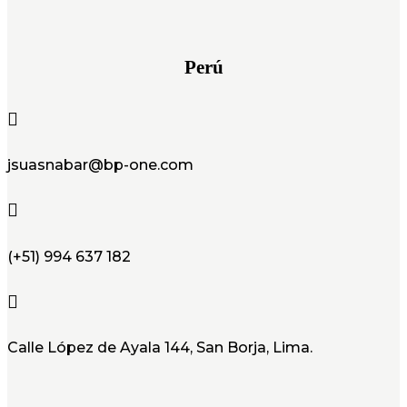
Perú

jsuasnabar@bp-one.com

(+51) 994 637 182

Calle López de Ayala 144, San Borja, Lima.