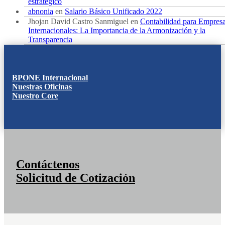
estratégico
abnonia
en
Salario Básico Unificado 2022
Jhojan David Castro Sanmiguel
en
Contabilidad para Empres
Internacionales: La Importancia de la Armonización y la
Transparencia
BPONE Internacional
Nuestras Oficinas
Nuestro Core
Contáctenos
Solicitud de Cotización