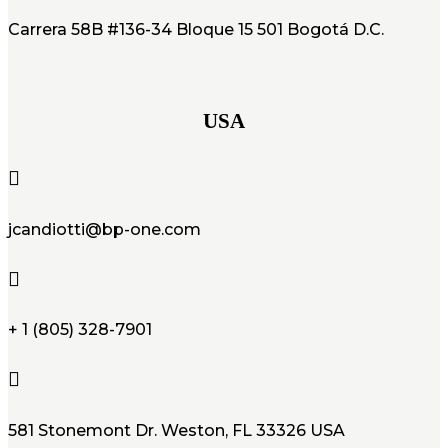
Carrera 58B #136-34 Bloque 15 501 Bogotá D.C.
USA

jcandiotti@bp-one.com

+ 1 (805) 328-7901

581 Stonemont Dr. Weston, FL 33326 USA