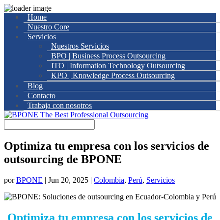
Home
Nuestro Core
Servicios
Nuestros Servicios
BPO | Business Process Outsourcing
ITO | Information Technology Outsourcing
KPO | Knowledge Process Outsourcing
Blog
Contacto
Trabaja con nosotros
Optimiza tu empresa con los servicios de
outsourcing de BPONE
por
BPONE
|
Jun 20, 2025
|
Colombia
,
Perú
,
Servicios
Optimiza tu empresa con los servicios de