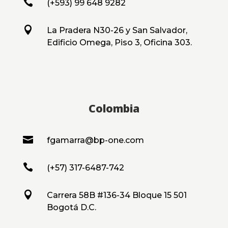

(+593) 99 648 9282

La Pradera N30-26 y San Salvador,
Edificio Omega, Piso 3, Oficina 303.
Colombia

fgamarra@bp-one.com

(+57) 317-6487-742

Carrera 58B #136-34 Bloque 15 501
Bogotá D.C.