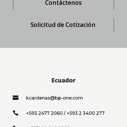
Contáctenos
Solicitud de Cotización
Ecuador

kcardenas@bp-one.com

+593 2477 2060 / +593 2 3400 277