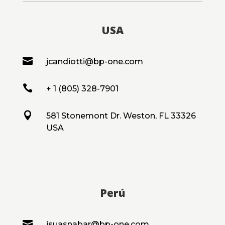
USA

jcandiotti@bp-one.com

+ 1 (805) 328-7901

581 Stonemont Dr. Weston, FL 33326
USA
Perú

jsuasnabar@bp-one.com