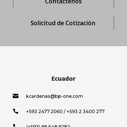
Contáctenos
Solicitud de Cotización
Ecuador

kcardenas@bp-one.com

+593 2477 2060 / +593 2 3400 277

(+593) 99 648 9282