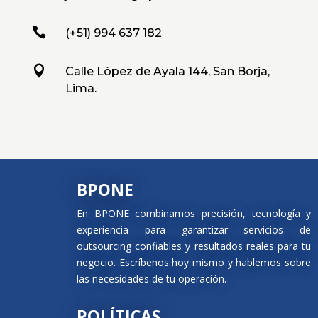

(+51) 994 637 182

Calle López de Ayala 144, San Borja,
Lima.
BPONE
En BPONE combinamos precisión, tecnología y
experiencia para garantizar servicios de
outsourcing confiables y resultados reales para tu
negocio. Escríbenos hoy mismo y hablemos sobre
las necesidades de tu operación.
POLÍTICAS