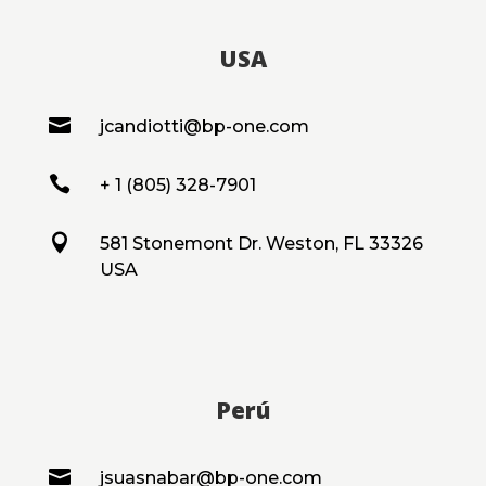
USA

jcandiotti@bp-one.com

+ 1 (805) 328-7901

581 Stonemont Dr. Weston, FL 33326
USA
Perú

jsuasnabar@bp-one.com